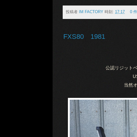
投稿者
IM FACTORY
時刻:
17:17
0 
FXS80 1981
公認リジット
U
当然