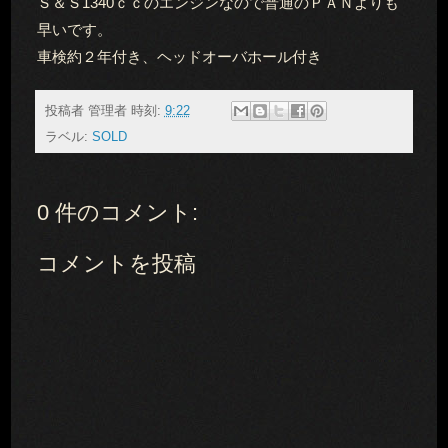
Ｓ＆Ｓ1340ｃｃのエンジンなので普通のＰＡＮよりも
早いです。
車検約２年付き、ヘッドオーバホール付き
投稿者
管理者
時刻:
9:22
ラベル:
SOLD
0 件のコメント:
コメントを投稿